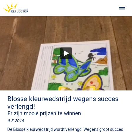
Privacy op school
Gemeenschappelijke Medezeggenschapsra
Home
Zoeken
Foto's
●
●
●
Blosse kleurwedstrijd wegens succes
verlengd!
Er zijn mooie prijzen te winnen
9-5-2018
De Blosse kleurwedstrijd wordt verlengd! Wegens groot succes