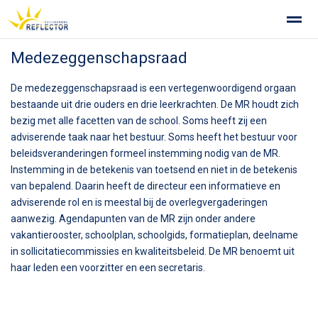
Medezeggenschapsraad
Privacy op school
Gemeenschappelijke Medezeggenschapsra
De medezeggenschapsraad is een vertegenwoordigend orgaan
bestaande uit drie ouders en drie leerkrachten. De MR houdt zich
Home
Zoeken
Foto's
bezig met alle facetten van de school. Soms heeft zij een
adviserende taak naar het bestuur. Soms heeft het bestuur voor
beleidsveranderingen formeel instemming nodig van de MR.
Instemming in de betekenis van toetsend en niet in de betekenis
van bepalend. Daarin heeft de directeur een informatieve en
adviserende rol en is meestal bij de overlegvergaderingen
aanwezig. Agendapunten van de MR zijn onder andere
vakantierooster, schoolplan, schoolgids, formatieplan, deelname
in sollicitatiecommissies en kwaliteitsbeleid. De MR benoemt uit
haar leden een voorzitter en een secretaris.