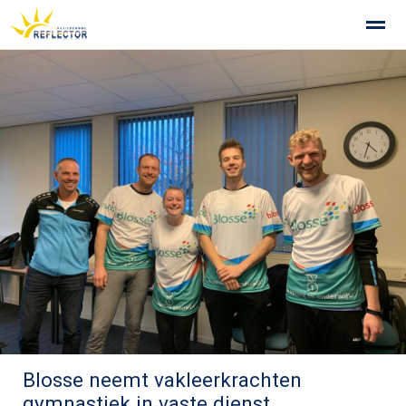
Privacy op school
Gemeenschappelijke Medezeggenschapsra
Home
Zoeken
Foto's
Blosse neemt vakleerkrachten
gymnastiek in vaste dienst