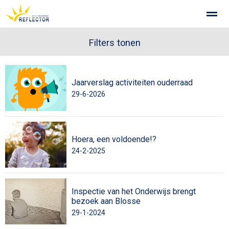
Privacy op school
Gemeenschappelijke Medezeggenschapsra
Filters tonen
Jaarverslag activiteiten ouderraad
Home
Zoeken
Foto's
29-6-2026
Hoera, een voldoende!?
24-2-2025
Inspectie van het Onderwijs brengt
bezoek aan Blosse
29-1-2024