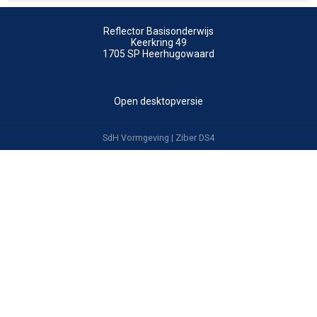
Reflector Basisonderwijs
Keerkring 49
1705 SP
Heerhugowaard
Open desktopversie
SdH Vormgeving |
Ziber DS4