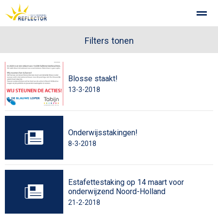
Privacy op school
Gemeenschappelijke Medezeggenschapsra
Filters tonen
Blosse staakt!
Home
Zoeken
Foto's
13-3-2018
Onderwijsstakingen!
8-3-2018
Estafettestaking op 14 maart voor
onderwijzend Noord-Holland
21-2-2018