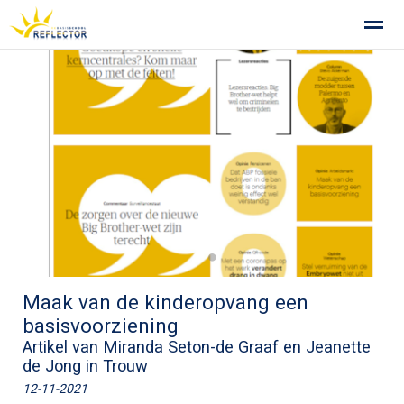
Privacy op school
Gemeenschappelijke Medezeggenschapsra
Home
Zoeken
Foto's
●
●
Maak van de kinderopvang een
basisvoorziening
Artikel van Miranda Seton-de Graaf en Jeanette
de Jong in Trouw
12-11-2021