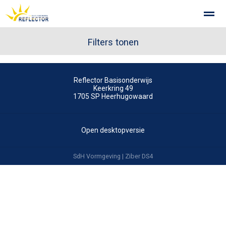
Privacy op school
Gemeenschappelijke Medezeggenschapsra
Filters tonen
Reflector Basisonderwijs
Home
Zoeken
Foto's
Keerkring 49
1705 SP
Heerhugowaard
Open desktopversie
SdH Vormgeving |
Ziber DS4