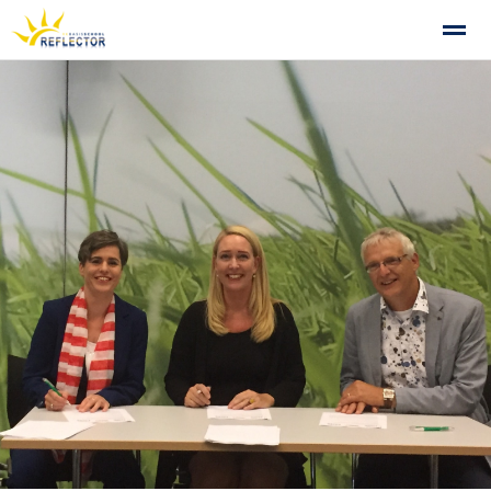
Privacy op school
Gemeenschappelijke Medezeggenschapsra
Home
Zoeken
Foto's