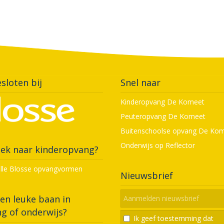
sloten bij
Snel naar
Kinderopvang De Komeet
Peuteropvang De Komeet
Buitenschoolse opvang De Ko
Onderwijs op Reflector
ek naar kinderopvang?
alle Blosse opvangvormen
Nieuwsbrief
en leuke baan in
g of onderwijs?
Ik geef toestemming dat