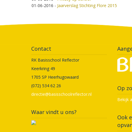
01-06-2016
-
Jaarverslag Stichting Flore 2015
Contact
Aange
RK Basisschool Reflector
Keerkring 49
1705 SP Heerhugowaard
(072) 534 62 26
Op zo
directie@basisschoolreflector.nl
Bekijk 
Waar vindt u ons?
Ook e
opvan