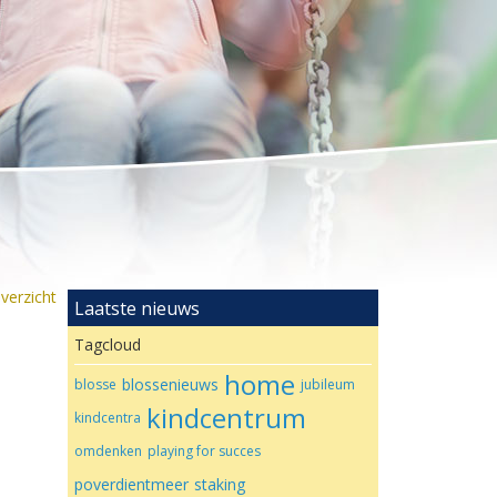
verzicht
Laatste nieuws
Tagcloud
home
blossenieuws
blosse
jubileum
kindcentrum
kindcentra
omdenken
playing for succes
poverdientmeer
staking