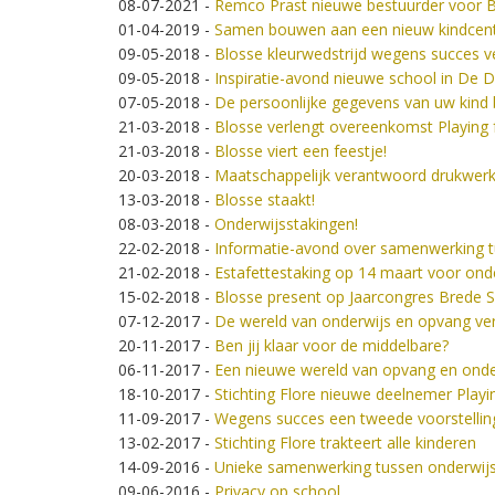
08-07-2021
-
Remco Prast nieuwe bestuurder voor 
01-04-2019
-
Samen bouwen aan een nieuw kindcent
09-05-2018
-
Blosse kleurwedstrijd wegens succes v
09-05-2018
-
Inspiratie-avond nieuwe school in De
07-05-2018
-
De persoonlijke gegevens van uw kind 
21-03-2018
-
Blosse verlengt overeenkomst Playing 
21-03-2018
-
Blosse viert een feestje!
20-03-2018
-
Maatschappelijk verantwoord drukwerk 
13-03-2018
-
Blosse staakt!
08-03-2018
-
Onderwijsstakingen!
22-02-2018
-
Informatie-avond over samenwerking t
21-02-2018
-
Estafettestaking op 14 maart voor on
15-02-2018
-
Blosse present op Jaarcongres Brede 
07-12-2017
-
De wereld van onderwijs en opvang ver
20-11-2017
-
Ben jij klaar voor de middelbare?
06-11-2017
-
Een nieuwe wereld van opvang en onde
18-10-2017
-
Stichting Flore nieuwe deelnemer Playi
11-09-2017
-
Wegens succes een tweede voorstelling
13-02-2017
-
Stichting Flore trakteert alle kinderen
14-09-2016
-
Unieke samenwerking tussen onderwij
09-06-2016
-
Privacy op school