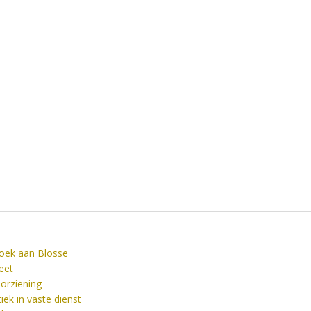
zoek aan Blosse
eet
orziening
ek in vaste dienst