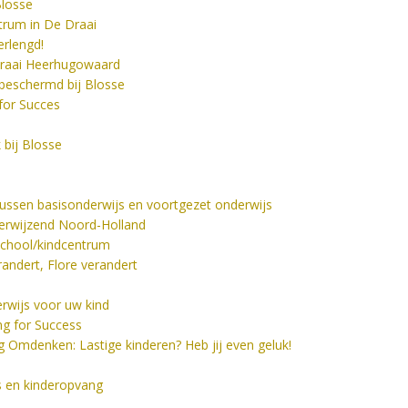
Blosse
rum in De Draai
erlengd!
 Draai Heerhugowaard
beschermd bij Blosse
for Succes
bij Blosse
ussen basisonderwijs en voortgezet onderwijs
derwijzend Noord-Holland
School/kindcentrum
andert, Flore verandert
rwijs voor uw kind
ng for Success
 Omdenken: Lastige kinderen? Heb jij even geluk!
s en kinderopvang