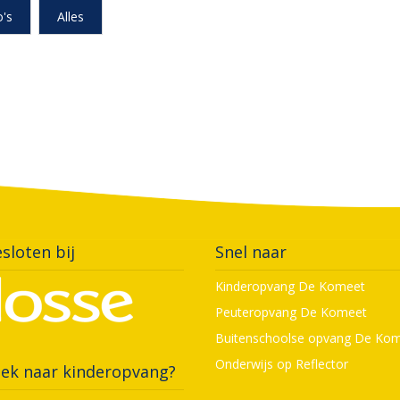
o's
Alles
sloten bij
Snel naar
Kinderopvang De Komeet
Peuteropvang De Komeet
Buitenschoolse opvang De Ko
Onderwijs op Reflector
ek naar kinderopvang?