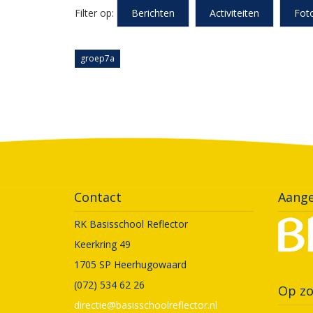
Filter op:
Berichten
Activiteiten
Fot
groep7a
Contact
Aange
RK Basisschool Reflector
Keerkring 49
1705 SP Heerhugowaard
(072) 534 62 26
Op zo
directie@basisschoolreflector.nl