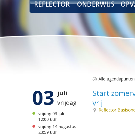
Alle agendapunten
03
Start zomerva
juli
vrij
vrijdag
Reflector Basison
vrijdag 03 juli
12:00 uur
vrijdag 14 augustus
23:59 uur