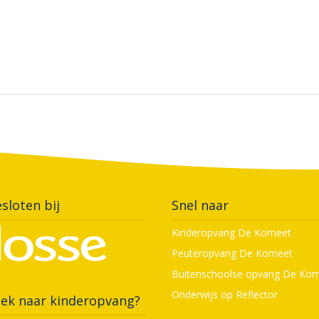
sloten bij
Snel naar
Kinderopvang De Komeet
Peuteropvang De Komeet
Buitenschoolse opvang De Ko
Onderwijs op Reflector
ek naar kinderopvang?