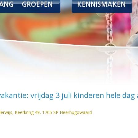
kantie: vrijdag 3 juli kinderen hele dag 
derwijs, Keerkring 49, 1705 SP Heerhugowaard