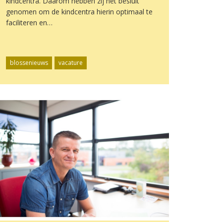
kindcentra. Daarom hebben zij het besluit
genomen om de kindcentra hierin optimaal te
faciliteren en…
blossenieuws
vacature