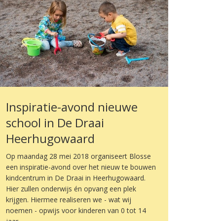
Inspiratie-avond nieuwe
school in De Draai
Heerhugowaard
Op maandag 28 mei 2018 organiseert Blosse
een inspiratie-avond over het nieuw te bouwen
kindcentrum in De Draai in Heerhugowaard.
Hier zullen onderwijs én opvang een plek
krijgen. Hiermee realiseren we - wat wij
noemen - opwijs voor kinderen van 0 tot 14