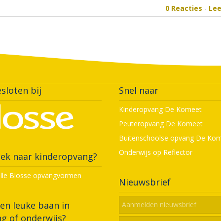
0 Reacties
-
Le
sloten bij
Snel naar
Kinderopvang De Komeet
Peuteropvang De Komeet
Buitenschoolse opvang De Ko
Onderwijs op Reflector
ek naar kinderopvang?
alle Blosse opvangvormen
Nieuwsbrief
en leuke baan in
g of onderwijs?